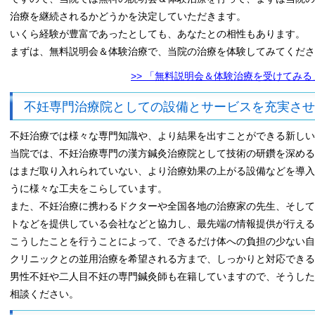
治療を継続されるかどうかを決定していただきます。
いくら経験が豊富であったとしても、あなたとの相性もあります。
まずは、無料説明会＆体験治療で、当院の治療を体験してみてくださ
>> 「無料説明会＆体験治療を受けてみ
不妊専門治療院としての設備とサービスを充実させ
不妊治療では様々な専門知識や、より結果を出すことができる新しい
当院では、不妊治療専門の漢方鍼灸治療院として技術の研鑽を深める
はまだ取り入れられていない、より治療効果の上がる設備などを導入
うに様々な工夫をこらしています。
また、不妊治療に携わるドクターや全国各地の治療家の先生、そして
トなどを提供している会社などと協力し、最先端の情報提供が行える
こうしたことを行うことによって、できるだけ体への負担の少ない自
クリニックとの並用治療を希望される方まで、しっかりと対応できる
男性不妊や二人目不妊の専門鍼灸師も在籍していますので、そうした
相談ください。